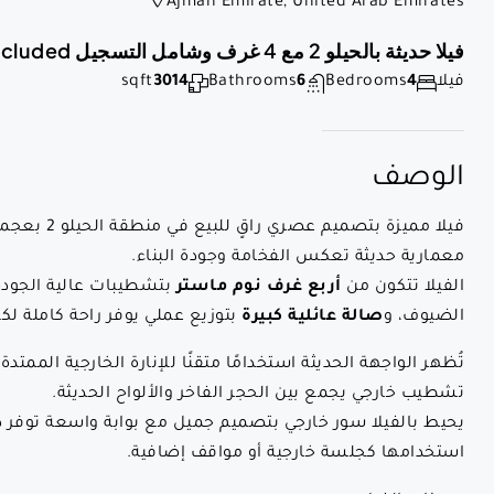
Ajman Emirate, United Arab Emirates
فيلا حديثة بالحيلو 2 مع 4 غرف وشامل التسجيل Modern Villa In Al Helio 2 | 4BR | Registration Included
فيلا
4
Bedrooms
6
Bathrooms
3014
sqft
الوصف
فيلا مميزة 
معمارية حديثة تعكس الفخامة وجودة البناء.
الفيلا تتكون من
أربع غرف نوم ماستر
بتشطيبات عالية الجودة،
الضيوف، و
صالة عائلية كبيرة
بتوزيع عملي يوفر راحة كاملة لكل
تُظهر الواجهة الحديثة استخدامًا متقنًا للإنارة الخارجية الممتدة
تشطيب خارجي يجمع بين الحجر الفاخر والألواح الحديثة.
يحيط بالفيلا سور خارجي بتصميم جميل مع بوابة واسعة توفر دخو
استخدامها كجلسة خارجية أو مواقف إضافية.