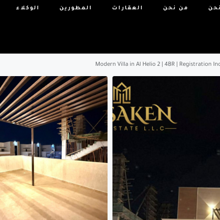
حن
من نحن
العقارات
المطورين
الوكلاء